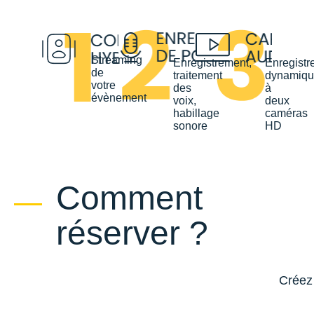
Streaming
Enregistrement,
Enregistr
de
traitement
dynamiqu
votre
des
à
évènement
voix,
deux
habillage
caméras
sonore
HD
Comment
réserver ?
Créez