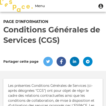
Aller
Menu
M
Menu
au
u
du
contenu
Toggle
compte
principal
navigation
PAGE D'INFORMATION
de
Conditions Générales de
l'utilisateur
Services (CGS)
Partager cette page
Les présentes Conditions Générales de Services (ci-
après désignées "CGS") ont pour objet de régir le
cadre des relations contractuelles ainsi que les
conditions de collaboration, de mise à disposition et
d’utilisation des services proposés par L’ESPACE. Les