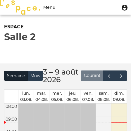
Aller
Menu
M
Menu
au
u
du
contenu
Toggle
compte
principal
navigation
ESPACE
de
Salle 2
l'utilisateur
3 – 9 août
Courant
Semaine
Mois
2026
lun.
mar.
mer.
jeu.
ven.
sam.
dim.
03.08.
04.08.
05.08.
06.08.
07.08.
08.08.
09.08.
08:00
09:00