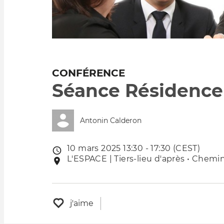
CONFÉRENCE
Séance Résidence 
Antonin Calderon
10 mars 2025 13:30 - 17:30 (CEST)
Date
L'ESPACE | Tiers-lieu d'après • Chemin
Lieu
de
de
l'évênement
l'événement
j'aime