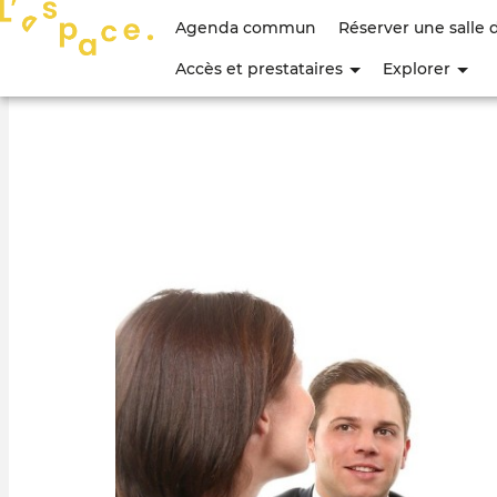
Menu
Agenda commun
Réserver une salle 
du
Accès et prestataires
Explorer
compte
de
l'utilisateur