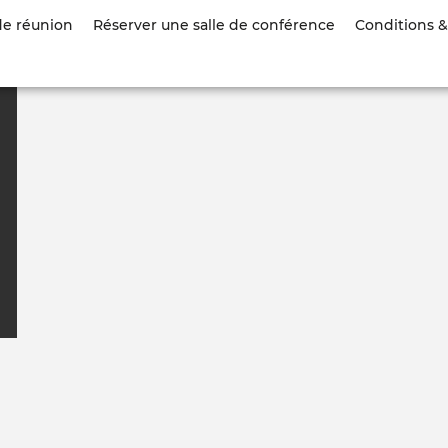
Aller
de réunion
Réserver une salle de conférence
Conditions & 
au
contenu
principal