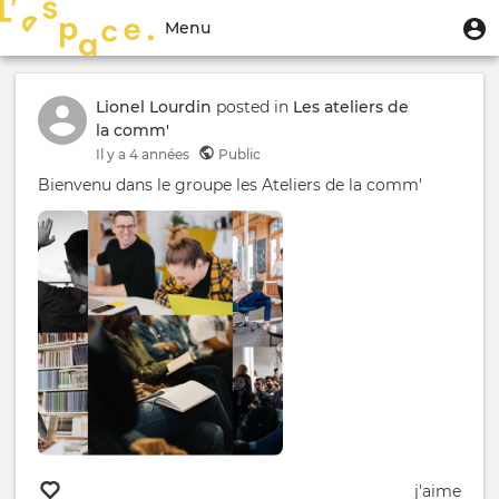
Aller
Menu
M
Menu
au
u
du
contenu
Toggle
compte
principal
navigation
Lionel Lourdin
posted in
Les ateliers de
de
la comm'
l'utilisateur
Il y a
4 années
Public
Bienvenu dans le groupe les Ateliers de la comm'
j'aime