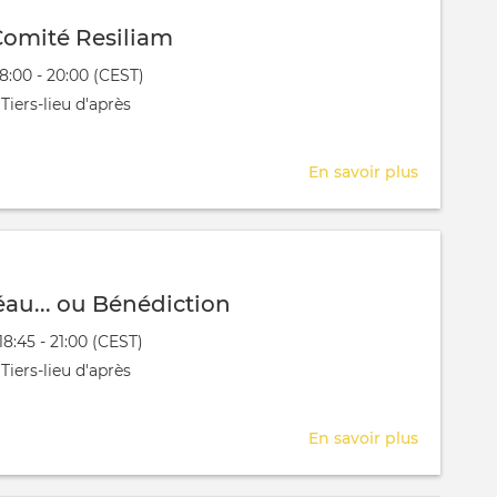
Soirée
omité Resiliam
des
évênement
18:00 - 20:00 (CEST)
parents
 aura lieu au / à
Tiers-lieu d'après
En savoir plus
sur
Réunion
Comité
Resiliam
au... ou Bénédiction
évênement
18:45 - 21:00 (CEST)
 aura lieu au / à
Tiers-lieu d'après
En savoir plus
sur
TDAH
-