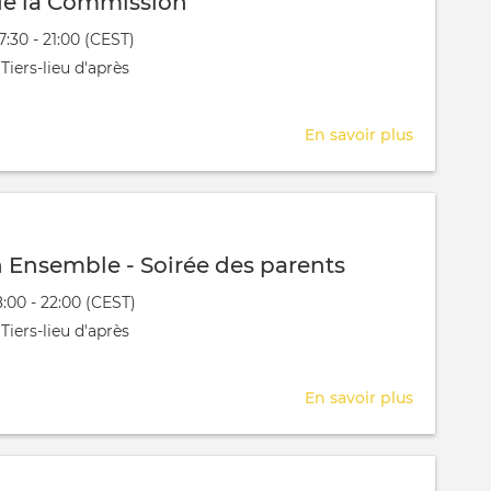
e la Commission
évênement
17:30 - 21:00 (CEST)
 aura lieu au / à
Tiers-lieu d'après
En savoir plus
sur
Réunion
de
la
Commiss
 Ensemble - Soirée des parents
évênement
18:00 - 22:00 (CEST)
 aura lieu au / à
Tiers-lieu d'après
En savoir plus
sur
Fondatio
Ensembl
-