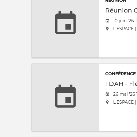
RÉUNION
Réunion C
Date de l'
10 juin '26 
L'événement
L'ESPACE | 
CONFÉRENCE
TDAH - Flé
Date de l'
26 mai '26 
L'événement
L'ESPACE | 