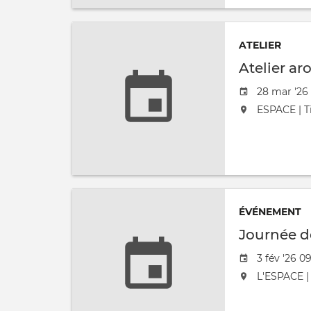
ATELIER
Atelier a
Date de l'
28 mar '26 
L'événement
ESPACE | Ti
ÉVÉNEMENT
Journée d
Date de l'
3 fév '26 0
L'événement
L'ESPACE | 