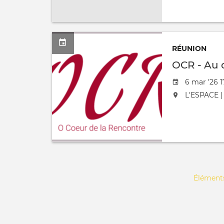
RÉUNION
OCR - Au 
Date de l'
6 mar '26 1
L'événement
L'ESPACE | 
Pagination
Éléments