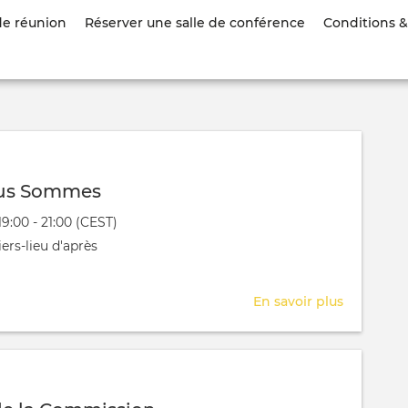
Aller
de réunion
Réserver une salle de conférence
Conditions & 
au
contenu
principal
ous Sommes
évênement
19:00 - 21:00 (CEST)
 aura lieu au / à
ers-lieu d'après
En savoir plus
sur
Cercle
Nous
Sommes