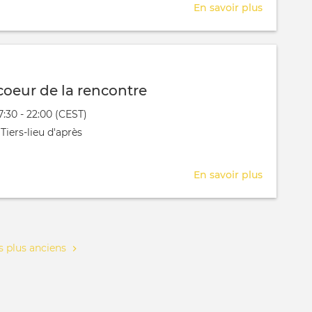
En savoir plus
sur
Journée
de
réflexion
Réseau
coeur de la rencontre
Delta
évênement
7:30 - 22:00 (CEST)
 aura lieu au / à
Tiers-lieu d'après
En savoir plus
sur
OCR
-
Au
coeur
 plus anciens
de
la
rencontr