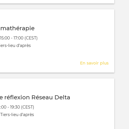
AG
la
Roseraie
romathérapie
évênement
15:00 - 17:00 (CEST)
 aura lieu au / à
ers-lieu d'après
En savoir plus
sur
Atelier
aromathé
e réflexion Réseau Delta
évênement
9:00 - 19:30 (CEST)
 aura lieu au / à
Tiers-lieu d'après