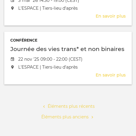
Date de l'évênement
3 mar '26 14:30 - 19:00 (CEST)
L'événement aura lieu au / à
L'ESPACE | Tiers-lieu d'après
En savoir plus
sur
Spe
mee
CAP
CONFÉRENCE
Journée des vies trans* et non binaires
Date de l'évênement
22 nov '25 09:00 - 22:00 (CEST)
L'événement aura lieu au / à
L'ESPACE | Tiers-lieu d'après
En savoir plus
sur
Jour
des
Pagination
vies
tran
Éléments plus récents
et
non
Éléments plus anciens
bina