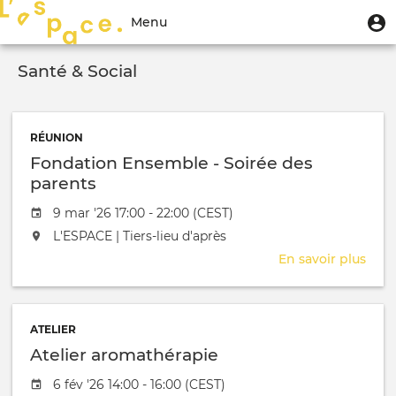
Aller
Menu
M
Menu
au
u
du
contenu
Toggle
compte
principal
Santé & Social
navigation
de
l'utilisateur
RÉUNION
Fondation Ensemble - Soirée des
parents
Date de l'évênement
9 mar '26 17:00 - 22:00 (CEST)
L'événement aura lieu au / à
L'ESPACE | Tiers-lieu d'après
En savoir plus
sur
Fond
Ens
-
ATELIER
Soir
Atelier aromathérapie
des
pare
Date de l'évênement
6 fév '26 14:00 - 16:00 (CEST)