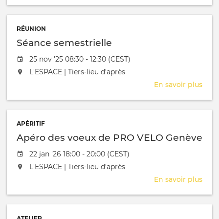
Cerc
RH
RÉUNION
Séance semestrielle
Date de l'évênement
25 nov '25 08:30 - 12:30 (CEST)
L'événement aura lieu au / à
L'ESPACE | Tiers-lieu d'après
En savoir plus
sur
Séa
seme
APÉRITIF
Apéro des voeux de PRO VELO Genève
Date de l'évênement
22 jan '26 18:00 - 20:00 (CEST)
L'événement aura lieu au / à
L'ESPACE | Tiers-lieu d'après
En savoir plus
sur
Apé
des
voe
ATELIER