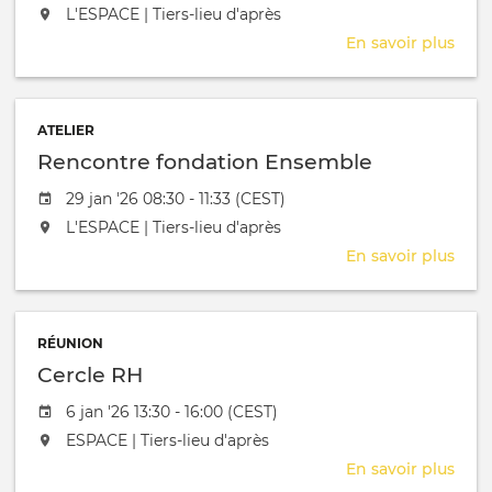
L'événement aura lieu au / à
L'ESPACE | Tiers-lieu d'après
En savoir plus
sur
Atel
arom
ATELIER
Rencontre fondation Ensemble
Date de l'évênement
29 jan '26 08:30 - 11:33 (CEST)
L'événement aura lieu au / à
L'ESPACE | Tiers-lieu d'après
En savoir plus
sur
Ren
fond
Ens
RÉUNION
Cercle RH
Date de l'évênement
6 jan '26 13:30 - 16:00 (CEST)
L'événement aura lieu au / à
ESPACE | Tiers-lieu d'après
En savoir plus
sur