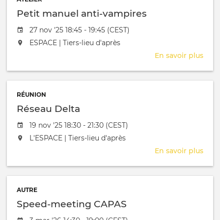
de
Petit manuel anti-vampires
PRO
VEL
Date de l'évênement
27 nov '25 18:45 - 19:45 (CEST)
Gen
L'événement aura lieu au / à
ESPACE | Tiers-lieu d'après
En savoir plus
sur
Peti
man
anti-
RÉUNION
vamp
Réseau Delta
Date de l'évênement
19 nov '25 18:30 - 21:30 (CEST)
L'événement aura lieu au / à
L'ESPACE | Tiers-lieu d'après
En savoir plus
sur
Rés
Delt
AUTRE
Speed-meeting CAPAS