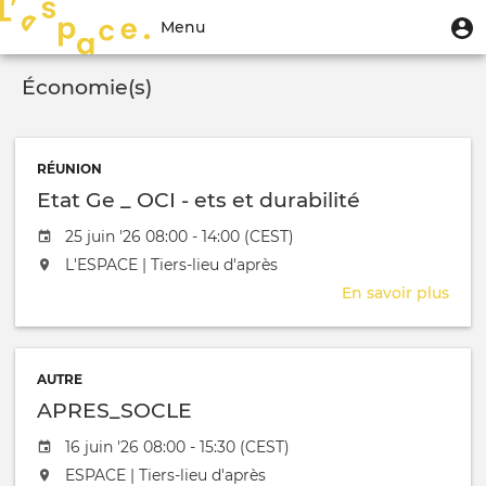
Aller
Menu
M
Menu
au
u
du
contenu
Toggle
compte
principal
Économie(s)
navigation
de
l'utilisateur
RÉUNION
Etat Ge _ OCI - ets et durabilité
Date de l'évênement
25 juin '26 08:00 - 14:00 (CEST)
L'événement aura lieu au / à
L'ESPACE | Tiers-lieu d'après
En savoir plus
sur
Etat
Ge
_
AUTRE
OCI
APRES_SOCLE
-
ets
Date de l'évênement
16 juin '26 08:00 - 15:30 (CEST)
et
L'événement aura lieu au / à
ESPACE | Tiers-lieu d'après
dura