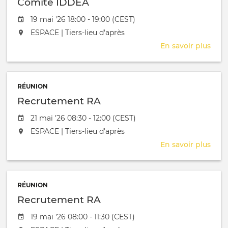
Comité IDDEA
Date de l'évênement
19 mai '26 18:00 - 19:00 (CEST)
L'événement aura lieu au / à
ESPACE | Tiers-lieu d'après
En savoir plus
sur
Com
IDD
RÉUNION
Recrutement RA
Date de l'évênement
21 mai '26 08:30 - 12:00 (CEST)
L'événement aura lieu au / à
ESPACE | Tiers-lieu d'après
En savoir plus
sur
Rec
RA
RÉUNION
Recrutement RA
Date de l'évênement
19 mai '26 08:00 - 11:30 (CEST)