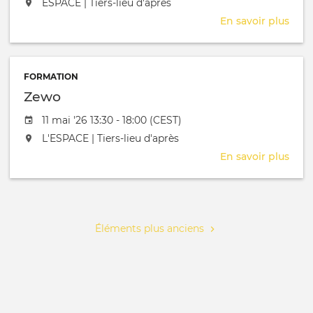
L'événement aura lieu au / à
ESPACE | Tiers-lieu d'après
En savoir plus
sur
Rec
RA
FORMATION
Zewo
Date de l'évênement
11 mai '26 13:30 - 18:00 (CEST)
L'événement aura lieu au / à
L'ESPACE | Tiers-lieu d'après
En savoir plus
sur
Zew
Pagination
Éléments plus anciens