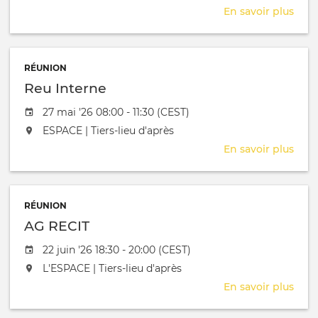
En savoir plus
sur
APR
RÉUNION
Reu Interne
Date de l'évênement
27 mai '26 08:00 - 11:30 (CEST)
L'événement aura lieu au / à
ESPACE | Tiers-lieu d'après
En savoir plus
sur
Reu
Inte
RÉUNION
AG RECIT
Date de l'évênement
22 juin '26 18:30 - 20:00 (CEST)
L'événement aura lieu au / à
L'ESPACE | Tiers-lieu d'après
En savoir plus
sur
AG
RECI