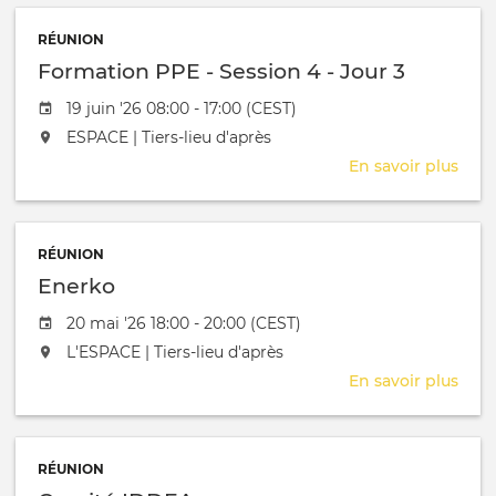
RÉUNION
Formation PPE - Session 4 - Jour 3
Date de l'évênement
19 juin '26 08:00 - 17:00 (CEST)
L'événement aura lieu au / à
ESPACE | Tiers-lieu d'après
En savoir plus
sur
Form
PPE
-
RÉUNION
Sess
Enerko
4
-
Date de l'évênement
20 mai '26 18:00 - 20:00 (CEST)
Jour
L'événement aura lieu au / à
L'ESPACE | Tiers-lieu d'après
3
En savoir plus
sur
Ene
RÉUNION