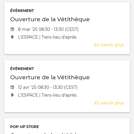
la
ÉVÉNEMENT
Véti
Ouverture de la Vétithèque
Date de l'évênement
8 mar '25 08:30 - 13:30 (CEST)
L'événement aura lieu au / à
L'ESPACE | Tiers-lieu d'après
En savoir plus
sur
Ouve
de
la
ÉVÉNEMENT
Véti
Ouverture de la Vétithèque
Date de l'évênement
12 avr '25 08:30 - 13:30 (CEST)
L'événement aura lieu au / à
L'ESPACE | Tiers-lieu d'après
En savoir plus
sur
Ouve
de
la
POP-UP STORE
Véti