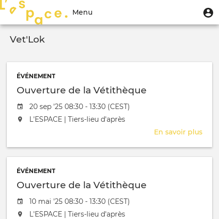
Aller
Menu
M
Menu
au
u
du
contenu
Toggle
compte
principal
Vet'Lok
navigation
de
l'utilisateur
ÉVÉNEMENT
Ouverture de la Vétithèque
Date de l'évênement
20 sep '25 08:30 - 13:30 (CEST)
L'événement aura lieu au / à
L'ESPACE | Tiers-lieu d'après
En savoir plus
sur
Ouve
de
la
ÉVÉNEMENT
Véti
Ouverture de la Vétithèque
Date de l'évênement
10 mai '25 08:30 - 13:30 (CEST)
L'événement aura lieu au / à
L'ESPACE | Tiers-lieu d'après