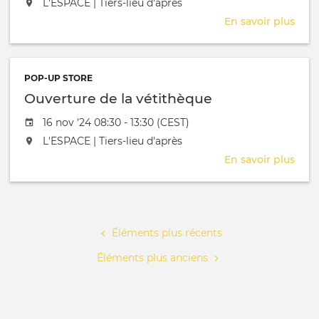
L'événement aura lieu au / à
L'ESPACE | Tiers-lieu d'après
En savoir plus
sur
Ouve
de
la
POP-UP STORE
véti
Ouverture de la vétithèque
Date de l'évênement
16 nov '24 08:30 - 13:30 (CEST)
L'événement aura lieu au / à
L'ESPACE | Tiers-lieu d'après
En savoir plus
sur
Ouve
de
Pagination
la
véti
Éléments plus récents
Éléments plus anciens