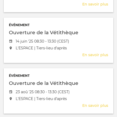
En savoir plus
sur
Ouve
de
la
ÉVÉNEMENT
Véti
Ouverture de la Vétithèque
Date de l'évênement
14 juin '25 08:30 - 13:30 (CEST)
L'événement aura lieu au / à
L'ESPACE | Tiers-lieu d'après
En savoir plus
sur
Ouve
de
la
ÉVÉNEMENT
Véti
Ouverture de la Vétithèque
Date de l'évênement
23 aoû '25 08:30 - 13:30 (CEST)
L'événement aura lieu au / à
L'ESPACE | Tiers-lieu d'après
En savoir plus
sur
Ouve
de