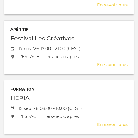
En savoir plus
sur
APR
APÉRITIF
Festival Les Créatives
Date de l'évênement
17 nov '26 17:00 - 21:00 (CEST)
L'événement aura lieu au / à
L'ESPACE | Tiers-lieu d'après
En savoir plus
sur
Fest
Les
Créa
FORMATION
HEPIA
Date de l'évênement
15 sep '26 08:00 - 10:00 (CEST)
L'événement aura lieu au / à
L'ESPACE | Tiers-lieu d'après
En savoir plus
sur
HEP