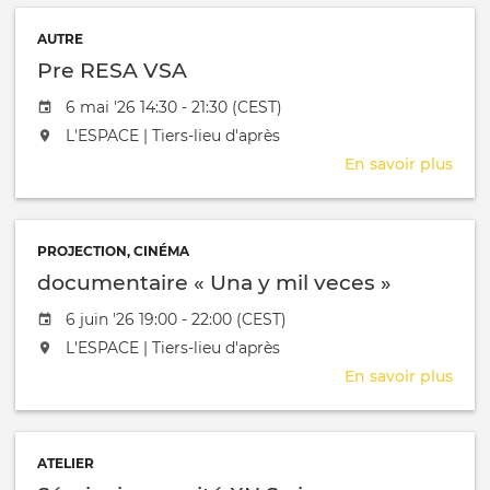
AUTRE
Pre RESA VSA
Date de l'évênement
6 mai '26 14:30 - 21:30 (CEST)
L'événement aura lieu au / à
L'ESPACE | Tiers-lieu d'après
En savoir plus
sur
Pre
RES
VSA
PROJECTION, CINÉMA
documentaire « Una y mil veces »
Date de l'évênement
6 juin '26 19:00 - 22:00 (CEST)
L'événement aura lieu au / à
L'ESPACE | Tiers-lieu d'après
En savoir plus
sur
doc
«
Una
ATELIER
y