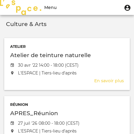
Aller
Menu
M
Menu
au
u
du
contenu
Toggle
compte
principal
Culture & Arts
navigation
de
l'utilisateur
ATELIER
Atelier de teinture naturelle
Date de l'évênement
30 avr '22 14:00 - 18:00 (CEST)
L'événement aura lieu au / à
L'ESPACE | Tiers-lieu d'après
En savoir plus
sur
Atel
de
tein
RÉUNION
natu
APRES_Réunion
Date de l'évênement
27 juil '26 08:00 - 18:00 (CEST)
L'événement aura lieu au / à
L'ESPACE | Tiers-lieu d'après