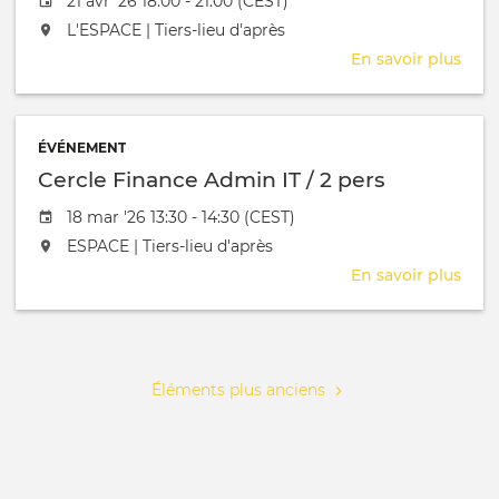
Date de l'évênement
21 avr '26 18:00 - 21:00 (CEST)
L'événement aura lieu au / à
L'ESPACE | Tiers-lieu d'après
En savoir plus
sur
Séa
d'in
béné
ÉVÉNEMENT
Fête
Cercle Finance Admin IT / 2 pers
de
la
Date de l'évênement
18 mar '26 13:30 - 14:30 (CEST)
Dan
L'événement aura lieu au / à
ESPACE | Tiers-lieu d'après
En savoir plus
sur
Cerc
Fina
Pagination
Adm
IT
Éléments plus anciens
/
2
pers