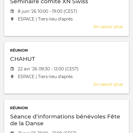
Séminaire comité XN Swiss
mil
vece
Date de l'évênement
8 juin '26 10:00 - 19:00 (CEST)
»
L'événement aura lieu au / à
ESPACE | Tiers-lieu d'après
En savoir plus
sur
Sémi
comi
XN
RÉUNION
Swis
CHAHUT
Date de l'évênement
22 avr '26 09:30 - 12:00 (CEST)
L'événement aura lieu au / à
ESPACE | Tiers-lieu d'après
En savoir plus
sur
CHA
RÉUNION
Séance d'informations bénévoles Fête
de la Danse