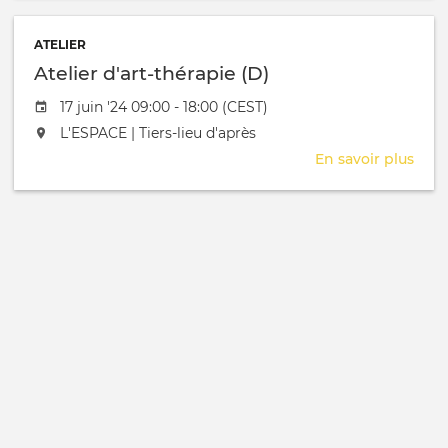
d'art
thér
ATELIER
(C)
Atelier d'art-thérapie (D)
Date de l'évênement
17 juin '24 09:00 - 18:00 (CEST)
L'événement aura lieu au / à
L'ESPACE | Tiers-lieu d'après
En savoir plus
sur
Atel
d'art
thér
(D)