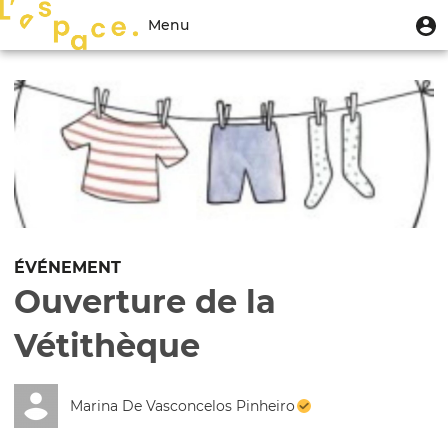
Aller
Menu
M
Menu
au
u
du
contenu
Toggle
compte
principal
navigation
de
l'utilisateur
ÉVÉNEMENT
Ouverture de la
Vétithèque
Marina De Vasconcelos Pinheiro