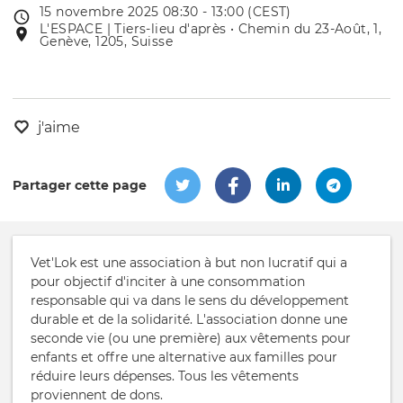
15 novembre 2025 08:30 - 13:00 (CEST)
Date
L'ESPACE | Tiers-lieu d'après • Chemin du 23-Août, 1,
Lieu
de
Genève, 1205, Suisse
de
l'évênement
l'événement
j'aime
Partager cette page
Vet'Lok est une association à but non lucratif qui a
pour objectif d'inciter à une consommation
responsable qui va dans le sens du développement
durable et de la solidarité. L'association donne une
seconde vie (ou une première) aux vêtements pour
enfants et offre une alternative aux familles pour
réduire leurs dépenses. Tous les vêtements
proviennent de dons.