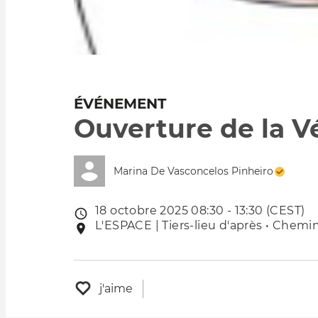
ÉVÉNEMENT
Ouverture de la V
Marina De Vasconcelos Pinheiro
18 octobre 2025 08:30 - 13:30 (CEST)
Date
L'ESPACE | Tiers-lieu d'après • Chemin
Lieu
de
de
l'évênement
l'événement
j'aime