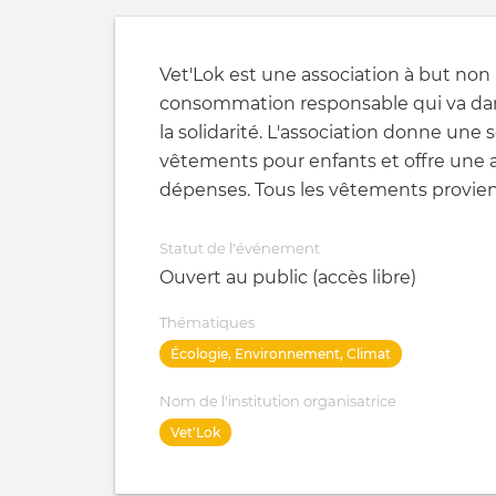
Vet'Lok est une association à but non l
consommation responsable qui va da
la solidarité. L'association donne une
vêtements pour enfants et offre une al
dépenses. Tous les vêtements provie
Statut de l'événement
Ouvert au public (accès libre)
Thématiques
Écologie, Environnement, Climat
Nom de l'institution organisatrice
Vet'Lok