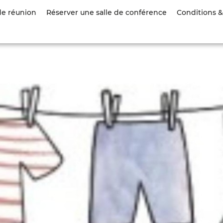
Aller
de réunion
Réserver une salle de conférence
Conditions & 
au
contenu
principal