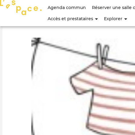
Menu
Agenda commun
Réserver une salle 
du
Accès et prestataires
Explorer
compte
de
l'utilisateur