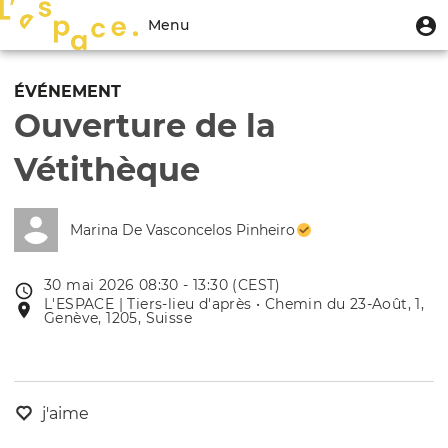
Aller
Menu
M
Menu
au
u
du
contenu
Toggle
compte
principal
navigation
ÉVÉNEMENT
de
Ouverture de la
l'utilisateur
Vétithèque
Marina De Vasconcelos Pinheiro
30 mai 2026 08:30 - 13:30 (CEST)
Date
L'ESPACE | Tiers-lieu d'après • Chemin du 23-Août, 1,
Lieu
de
Genève, 1205, Suisse
de
l'évênement
l'événement
j'aime