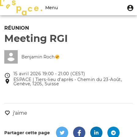
Aller
Menu
M
Menu
au
u
du
contenu
Toggle
compte
principal
navigation
RÉUNION
de
Meeting RGI
l'utilisateur
Benjamin Roch
15 avril 2026 19:00 - 21:00 (CEST)
Date
ESPACE | Tiers-lieu d'après • Chemin du 23-Août,
Lieu
de
Genève, 1205, Suisse
de
l'évênement
l'événement
j'aime
Partager cette page