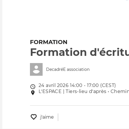
FORMATION
Formation d'écrit
DecadréE association
24 avril 2026 14:00 - 17:00 (CEST)
Date
L'ESPACE | Tiers-lieu d'après • Chemin
Lieu
de
de
l'évênement
l'événement
j'aime