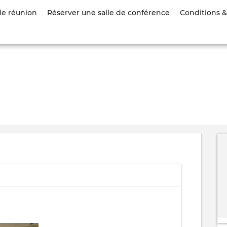
Aller
de réunion
Réserver une salle de conférence
Conditions & 
au
contenu
principal