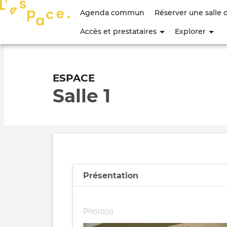
Menu
Agenda commun
Réserver une salle 
du
Accès et prestataires
Explorer
compte
de
ESPACE
l'utilisateur
Salle 1
Présentation
Photo(s)