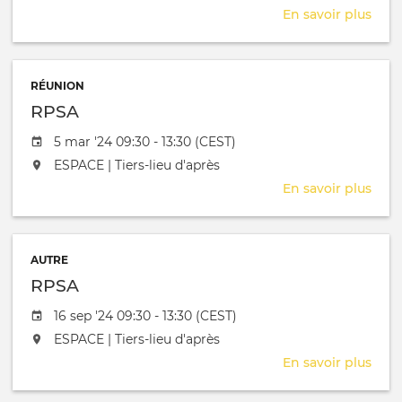
En savoir plus
sur
Séa
Rési
Prin
RÉUNION
RPSA
Date de l'évênement
5 mar '24 09:30 - 13:30 (CEST)
L'événement aura lieu au / à
ESPACE | Tiers-lieu d'après
En savoir plus
sur
RPS
AUTRE
RPSA
Date de l'évênement
16 sep '24 09:30 - 13:30 (CEST)
L'événement aura lieu au / à
ESPACE | Tiers-lieu d'après
En savoir plus
sur
RPS