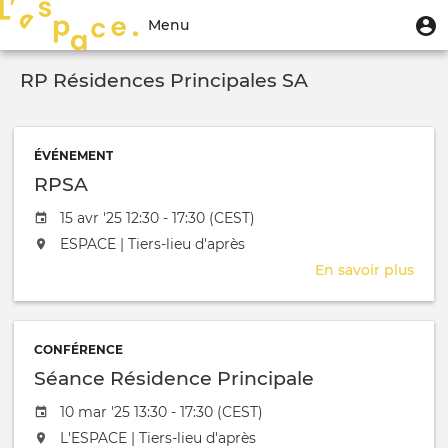
Aller
Menu
M
Menu
au
u
du
contenu
Toggle
compte
principal
RP Résidences Principales SA
navigation
de
l'utilisateur
ÉVÉNEMENT
RPSA
Date de l'évênement
15 avr '25 12:30 - 17:30 (CEST)
L'événement aura lieu au / à
ESPACE | Tiers-lieu d'après
En savoir plus
sur
RPS
CONFÉRENCE
Séance Résidence Principale
Date de l'évênement
10 mar '25 13:30 - 17:30 (CEST)
L'événement aura lieu au / à
L'ESPACE | Tiers-lieu d'après