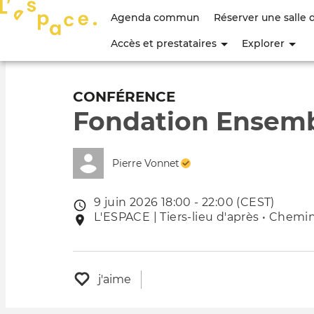
Menu
Agenda commun
Réserver une salle 
du
Accès et prestataires
Explorer
compte
de
CONFÉRENCE
Fondation Ensembl
l'utilisateur
Pierre Vonnet
9 juin 2026 18:00 - 22:00 (CEST)
Date
L'ESPACE | Tiers-lieu d'après • Chemin
Lieu
de
de
l'évênement
l'événement
j'aime